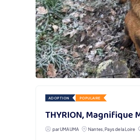
ADOPTION
POPULAIRE
THYRION, Magnifique M
par
UMA UMA
Nantes
,
Pays de la Loire