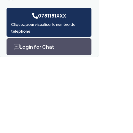
0781181XXX
Cliquez pour visualiser le numéro de
téléphone
Login for Chat