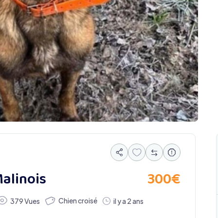
300
€
alinois
Chien croisé
379 Vues
il y a 2 ans