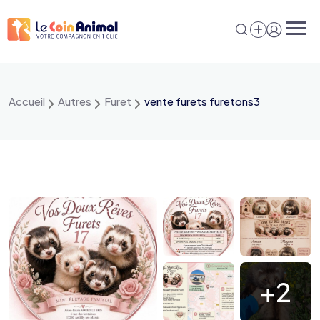
Aller
au
contenu
Accueil
Autres
Furet
vente furets furetons3
+2