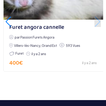
Furet angora cannelle
par
Passion Furets Angora
Villers-lès-Nancy
,
Grand Est
593 Vues
Furet
il y a 2 ans
400
€
il y a 2 ans