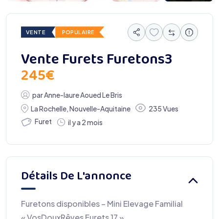
VENTE
POPULAIRE
Vente Furets Furetons3
245
€
par
Anne-laure Aoued Le Bris
La Rochelle
,
Nouvelle-Aquitaine
235 Vues
Furet
il y a 2 mois
Détails De L'annonce
Furetons disponibles – Mini Elevage Familial
« VosDouxRêves Furets 17 »