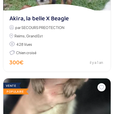
Akira, la belle X Beagle
par
SECOURS PREOTECTION
Reims
,
Grand Est
428 Vues
Chien croisé
300
€
il y a 1 an
VENTE
POPULAIRE