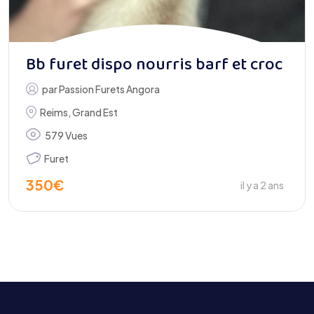
Bb furet dispo nourris barf et croc
par
Passion Furets Angora
Reims
,
Grand Est
579 Vues
Furet
350
€
il y a 2 ans