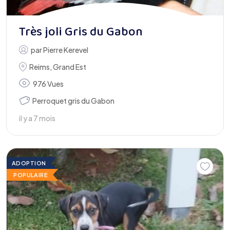
Très joli Gris du Gabon
par
Pierre Kerevel
Reims
,
Grand Est
976 Vues
Perroquet gris du Gabon
il y a 7 mois
ADOPTION
POPULAIRE