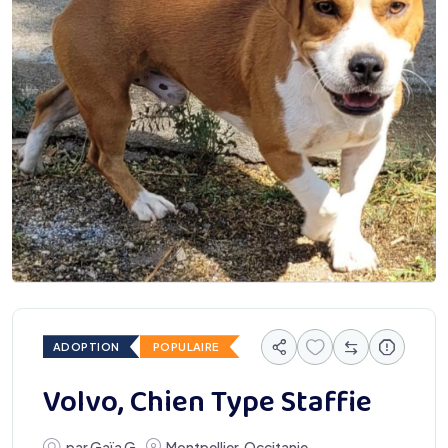
ADOPTION
POPULAIRE
Volvo, Chien Type Staffie
par
Gaïa G
Montpellier
,
Occitanie