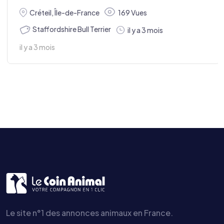
Créteil
,
Île-de-France
169 Vues
Staffordshire Bull Terrier
il y a 3 mois
il y a 3 mois
Le site n°1 des annonces animaux en France.