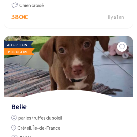
Chien croisé
380
€
il y a 1 an
ADOPTION
POPULAIRE
Belle
par
les truffes du soleil
Créteil
,
Île-de-France