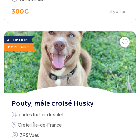
300
€
il y a 1 an
ADOPTION
POPULAIRE
Pouty, mâle croisé Husky
par
les truffes du soleil
Créteil
,
Île-de-France
395 Vues