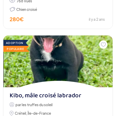
768 Vues
Chien croisé
280
€
il y a 2 ans
ADOPTION
POPULAIRE
Kibo, mâle croisé labrador
par
les truffes du soleil
Créteil
,
Île-de-France