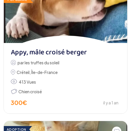
Appy, mâle croisé berger
par
les truffes du soleil
Créteil
,
Île-de-France
413 Vues
Chien croisé
300
€
il y a 1 an
ADOPTION