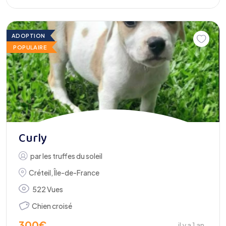
ADOPTION
POPULAIRE
Curly
par
les truffes du soleil
Créteil
,
Île-de-France
522 Vues
Chien croisé
300
€
il y a 1 an