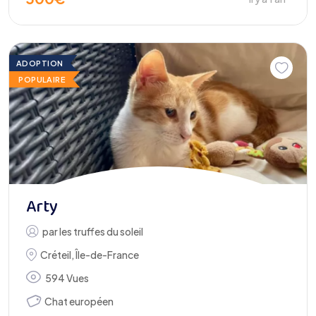
ADOPTION
POPULAIRE
Arty
par
les truffes du soleil
Créteil
,
Île-de-France
594 Vues
Chat européen