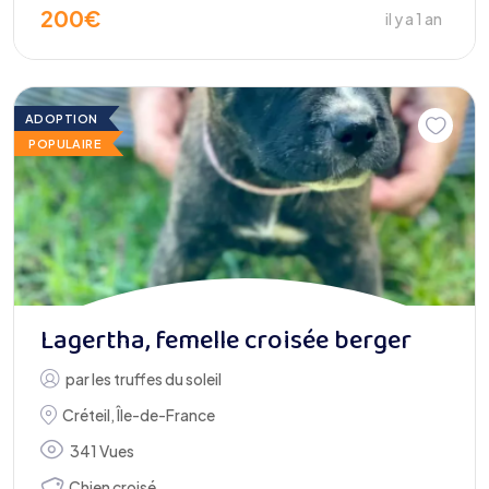
200
€
il y a 1 an
ADOPTION
POPULAIRE
Lagertha, femelle croisée berger
par
les truffes du soleil
Créteil
,
Île-de-France
341 Vues
Chien croisé