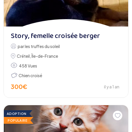
Story, femelle croisée berger
par
les truffes du soleil
Créteil
,
Île-de-France
458 Vues
Chien croisé
300
€
il y a 1 an
ADOPTION
POPULAIRE