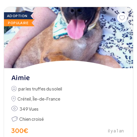
ADOPTION
POPULAIRE
Aimie
par
les truffes du soleil
Créteil
,
Île-de-France
349 Vues
Chien croisé
300
€
il y a 1 an