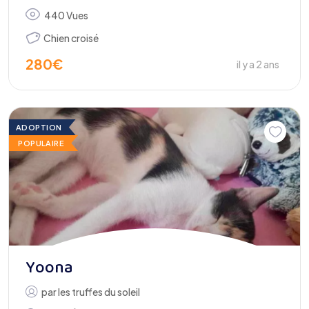
440 Vues
Chien croisé
280
€
il y a 2 ans
ADOPTION
POPULAIRE
Yoona
par
les truffes du soleil