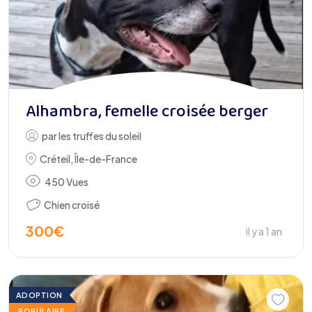
Alhambra, femelle croisée berger
par
les truffes du soleil
Créteil
,
Île-de-France
450 Vues
Chien croisé
300
€
il y a 1 an
ADOPTION
POPULAIRE