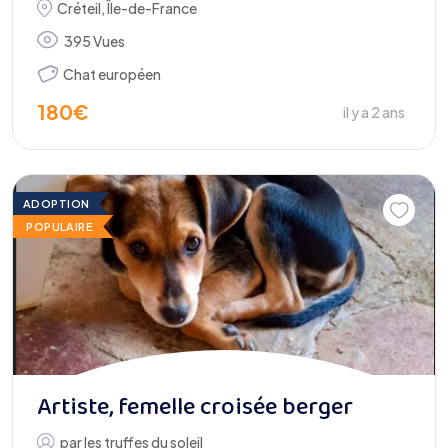
Créteil
,
Île-de-France
395 Vues
Chat européen
180
€
il y a 2 ans
ADOPTION
POPULAIRE
Artiste, femelle croisée berger
par
les truffes du soleil