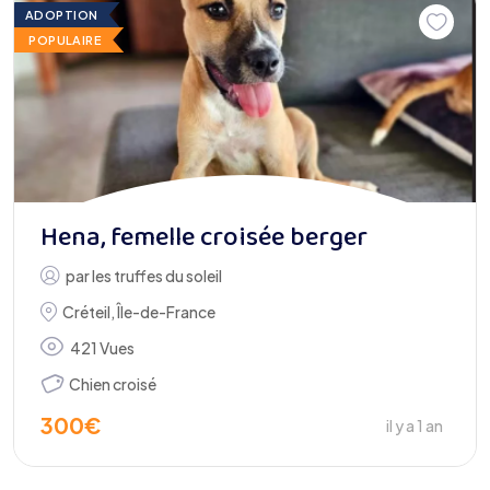
ADOPTION
POPULAIRE
Hena, femelle croisée berger
par
les truffes du soleil
Créteil
,
Île-de-France
421 Vues
Chien croisé
300
€
il y a 1 an