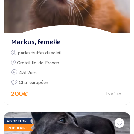
Markus, femelle
par
les truffes du soleil
Créteil
,
Île-de-France
431 Vues
Chat européen
200
€
il y a 1 an
ADOPTION
POPULAIRE