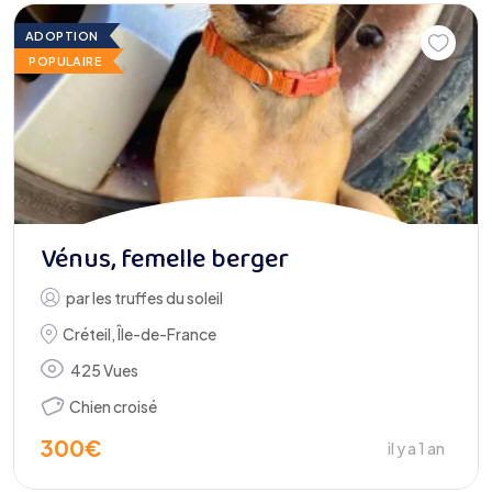
ADOPTION
POPULAIRE
Vénus, femelle berger
par
les truffes du soleil
Créteil
,
Île-de-France
425 Vues
Chien croisé
300
€
il y a 1 an