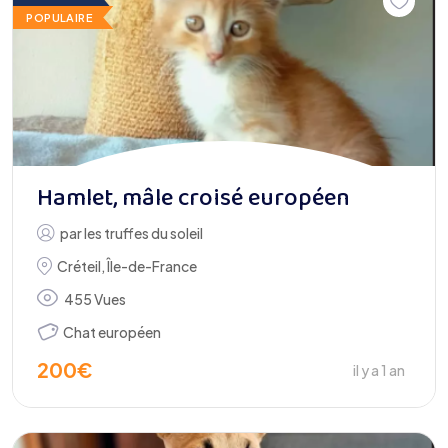
POPULAIRE
Hamlet, mâle croisé européen
par
les truffes du soleil
Créteil
,
Île-de-France
455 Vues
Chat européen
200
€
il y a 1 an