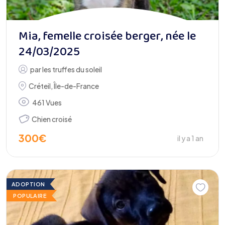
Mia, femelle croisée berger, née le
24/03/2025
par
les truffes du soleil
Créteil
,
Île-de-France
461 Vues
Chien croisé
300
€
il y a 1 an
ADOPTION
POPULAIRE