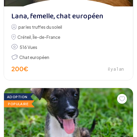
Lana, femelle, chat européen
par
les truffes du soleil
Créteil
,
Île-de-France
516 Vues
Chat européen
200
€
il y a 1 an
ADOPTION
POPULAIRE