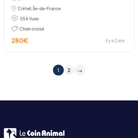
Créteil
,
Île-de-France
354 Vues
Chien croisé
280
€
il y a 2 ans
→
1
2