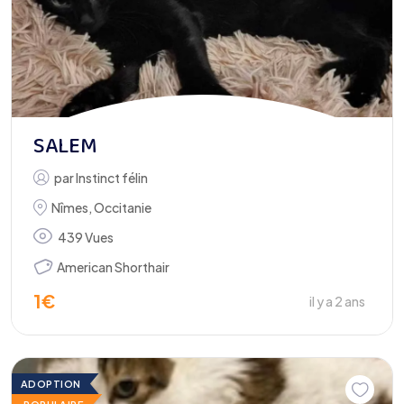
SALEM
par
Instinct félin
Nîmes
,
Occitanie
439 Vues
American Shorthair
1
€
il y a 2 ans
ADOPTION