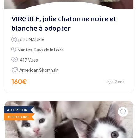
VIRGULE, jolie chatonne noire et
blanche à adopter
par
UMA UMA
Nantes
,
Pays de la Loire
417 Vues
American Shorthair
160
€
il y a 2 ans
ADOPTION
POPULAIRE