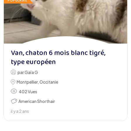
POPULAIRE
Van, chaton 6 mois blanc tigré,
type européen
par
Gaïa G
Montpellier
,
Occitanie
402 Vues
American Shorthair
il y a 2 ans