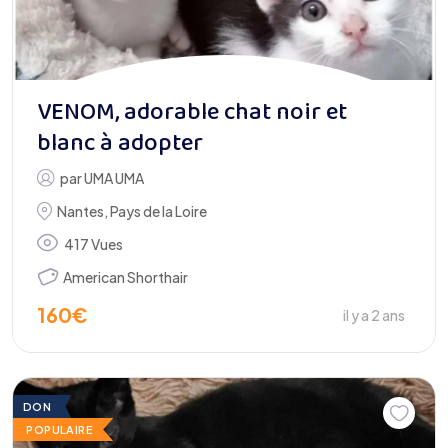
VENOM, adorable chat noir et
blanc à adopter
par
UMA UMA
Nantes
,
Pays de la Loire
417 Vues
American Shorthair
160
€
il y a 2 ans
DON
POPULAIRE