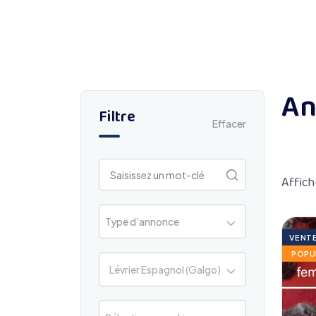
An
Filtre
Effacer
Affich
Type d’annonce
VENT
POPU
Lévrier Espagnol (Galgo)