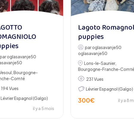
AGOTTO
Lagoto Romagno
OMAGNIOLO
puppies
uppies
par
oglasavanje50
oglasavanje50
par
oglasavanje50
asavanje50
Lons-le-Saunier
,
Bourgogne-Franche-Comt
Vesoul
,
Bourgogne-
anche-Comté
231 Vues
194 Vues
Lévrier Espagnol (Galgo)
Lévrier Espagnol (Galgo)
300
€
il y a 8 
il y a 5 mois