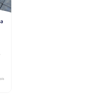
la
é
mois