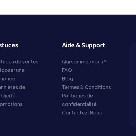
stuces
Aide & Support
tuces de ventes
Qui sommes nous ?
époser une
FAQ
nnonce
Blog
nnières de
Termes & Conditions
blicité
Politiques de
romotions
confidentialité
Contactez-Nous