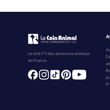
A
As
Le site n°1 des annonces animaux
D
en France.
a
Ba
pu
P