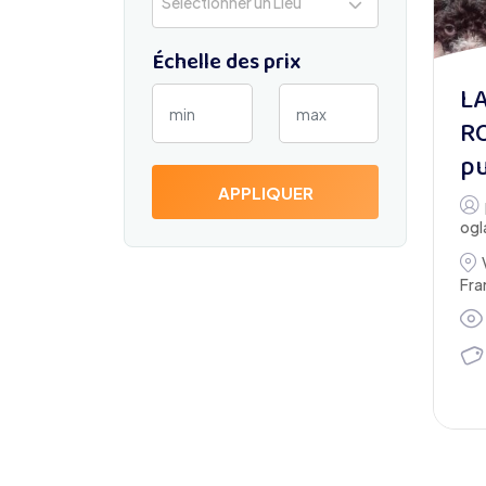
Sélectionner un Lieu
Échelle des prix
L
R
p
APPLIQUER
ogl
Fr