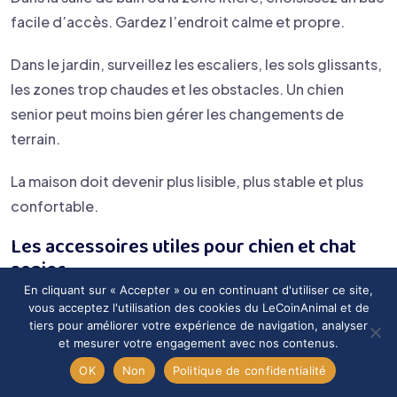
facile d’accès. Gardez l’endroit calme et propre.
Dans le jardin, surveillez les escaliers, les sols glissants,
les zones trop chaudes et les obstacles. Un chien
senior peut moins bien gérer les changements de
terrain.
La maison doit devenir plus lisible, plus stable et plus
confortable.
Les accessoires utiles pour chien et chat
senior
En cliquant sur « Accepter » ou en continuant d'utiliser ce site,
vous acceptez l'utilisation des cookies du LeCoinAnimal et de
Parmi les
accessoires utiles
, on trouve le couchage
tiers pour améliorer votre expérience de navigation, analyser
orthopédique, les tapis antidérapants, les rampes, les
et mesurer votre engagement avec nos contenus.
escaliers pour animaux, les gamelles stables, les harnais
OK
Non
Politique de confidentialité
confortables, les manteaux pour chiens frileux, les