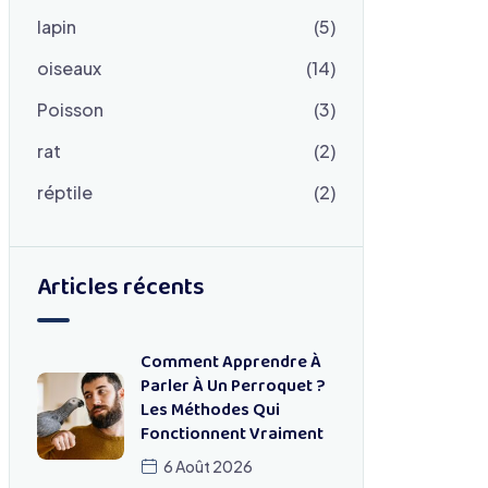
lapin
(5)
oiseaux
(14)
Poisson
(3)
rat
(2)
réptile
(2)
Articles récents
Comment Apprendre À
Parler À Un Perroquet ?
Les Méthodes Qui
Fonctionnent Vraiment
6 Août 2026