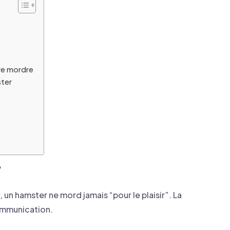
re mordre
ster
?
 un hamster ne mord jamais “pour le plaisir”. La
ommunication.