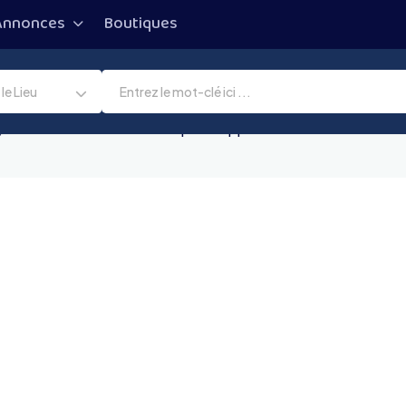
Annonces
Boutiques
le Lieu
erreurs à éviter et solutions pour l’apprivoiser sans stress