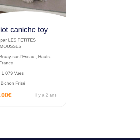
iot caniche toy
par
LES PETITES
IMOUSSES
Bruay-sur-l’Escaut
,
Hauts-
France
1 079 Vues
Bichon Frisé
100
€
il y a 2 ans