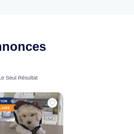
nnonces
Le Seul Résultat
TION
LAIRE