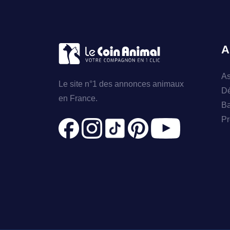
A
As
Le site n°1 des annonces animaux
Dé
en France.
Ba
Pr