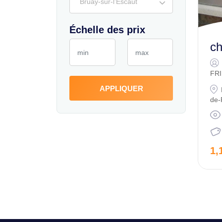
Bruay-sur-l’Escaut
Échelle des prix
ch
FR
APPLIQUER
de-
1,