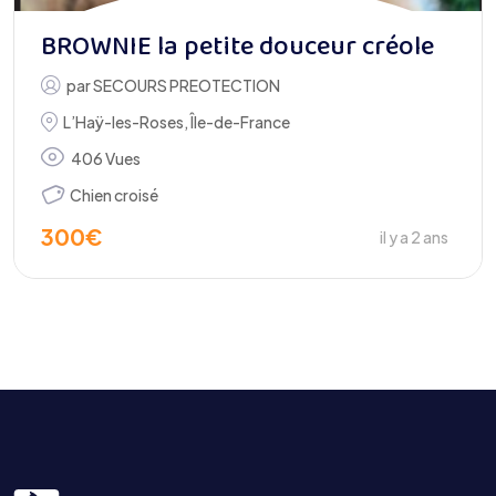
BROWNIE la petite douceur créole
par
SECOURS PREOTECTION
L’Haÿ-les-Roses
,
Île-de-France
406 Vues
Chien croisé
300
€
il y a 2 ans