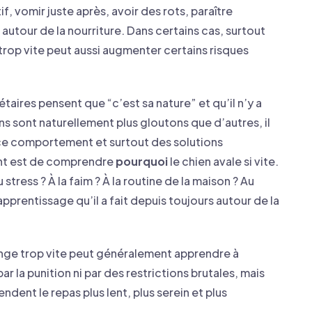
, vomir juste après, avoir des rots, paraître
 autour de la nourriture. Dans certains cas, surtout
r trop vite peut aussi augmenter certains risques
aires pensent que “c’est sa nature” et qu’il n’y a
iens sont naturellement plus gloutons que d’autres, il
 ce comportement et surtout des solutions
ant est de comprendre
pourquoi
le chien avale si vite.
 stress ? À la faim ? À la routine de la maison ? Au
prentissage qu’il a fait depuis toujours autour de la
ange trop vite peut généralement apprendre à
 la punition ni par des restrictions brutales, mais
ndent le repas plus lent, plus serein et plus