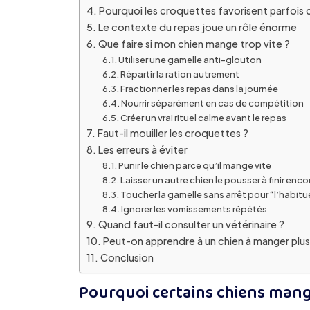
Pourquoi les croquettes favorisent parfoi
Le contexte du repas joue un rôle énorme
Que faire si mon chien mange trop vite ?
Utiliser une gamelle anti-glouton
Répartir la ration autrement
Fractionner les repas dans la journée
Nourrir séparément en cas de compétition
Créer un vrai rituel calme avant le repas
Faut-il mouiller les croquettes ?
Les erreurs à éviter
Punir le chien parce qu’il mange vite
Laisser un autre chien le pousser à finir enco
Toucher la gamelle sans arrêt pour “l’habitu
Ignorer les vomissements répétés
Quand faut-il consulter un vétérinaire ?
Peut-on apprendre à un chien à manger plu
Conclusion
Pourquoi certains chiens mangen