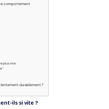
s ce comportement
re plus vite
er”
s lentement durablement ?
t-ils si vite ?