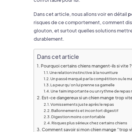
Dans cet article, nous allons voir en détail
p
risques de ce comportement, comment disti
glouton, et surtout quelles solutions mettr
durablement.
Dans cet article
Pourquoi certains chiens mangent-ils si vite ?
Une relation instinctive à la nourriture
Un passé marqué par la compétition ou le 
La peur qu’on lui prenne sa gamelle
Une faim importante ou un rythme de repas
Est-ce dangereux si un chien mange trop vite
Vomissements juste après le repas
Ballonnements et inconfort digestif
Digestion moins confortable
Risques plus sérieux chez certains chiens
Comment savoir si mon chien mange “trop vit