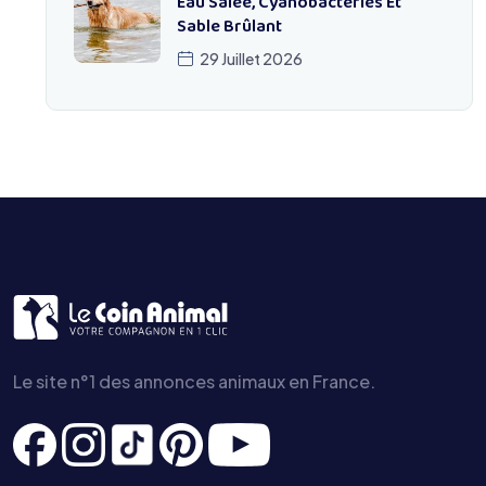
Eau Salée, Cyanobactéries Et
Sable Brûlant
29 Juillet 2026
Le site n°1 des annonces animaux en France.