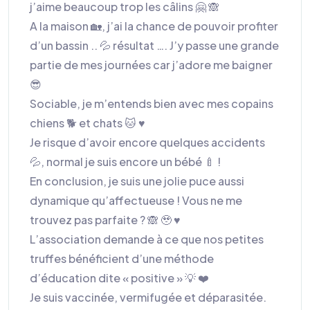
j’aime beaucoup trop les câlins 🤗 🙈
A la maison 🏡, j’ai la chance de pouvoir profiter
d’un bassin .. 💦 résultat …. J’y passe une grande
partie de mes journées car j’adore me baigner
😎
Sociable, je m’entends bien avec mes copains
chiens 🐕 et chats 🐱 ♥️
Je risque d’avoir encore quelques accidents
💦, normal je suis encore un bébé 🍼 !
En conclusion, je suis une jolie puce aussi
dynamique qu’affectueuse ! Vous ne me
trouvez pas parfaite ? 🙈 🥹 ♥️
L’association demande à ce que nos petites
truffes bénéficient d’une méthode
d’éducation dite « positive » 💡 ❤️
Je suis vaccinée, vermifugée et déparasitée.