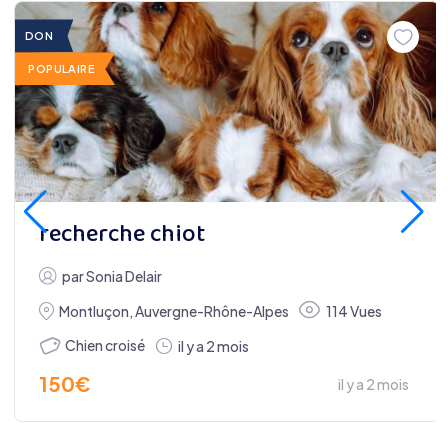
DON
POPULAIRE
recherche chiot
par
Sonia Delair
Montluçon
,
Auvergne-Rhône-Alpes
114 Vues
Chien croisé
il y a 2 mois
150
€
il y a 2 mois