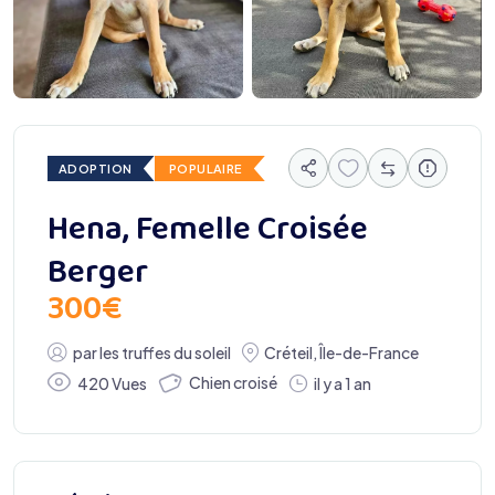
ADOPTION
POPULAIRE
Hena, Femelle Croisée
Berger
300
€
par
les truffes du soleil
Créteil
,
Île-de-France
Chien croisé
420 Vues
il y a 1 an