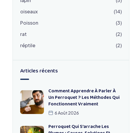
lapin
(5)
oiseaux
(14)
Poisson
(3)
rat
(2)
réptile
(2)
Articles récents
Comment Apprendre À Parler À
Un Perroquet ? Les Méthodes Qui
Fonctionnent Vraiment
6 Août 2026
Perroquet Qui S’arrache Les