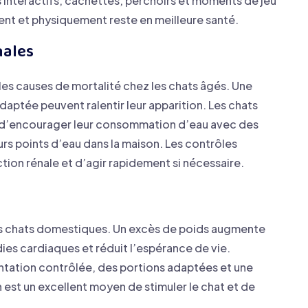
ets interactifs, cachettes, perchoirs et moments de jeu
nt et physiquement reste en meilleure santé.
nales
ales causes de mortalité chez les chats âgés. Une
daptée peuvent ralentir leur apparition. Les chats
le d’encourager leur consommation d’eau avec des
urs points d’eau dans la maison. Les contrôles
ction rénale et d’agir rapidement si nécessaire.
es chats domestiques. Un excès de poids augmente
dies cardiaques et réduit l’espérance de vie.
entation contrôlée, des portions adaptées et une
n est un excellent moyen de stimuler le chat et de