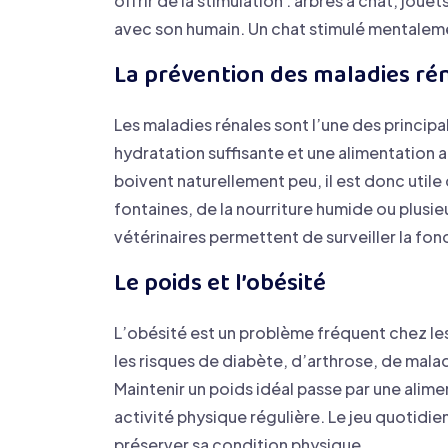
offrir de la stimulation : arbres à chat, jou
avec son humain. Un chat stimulé mentaleme
La prévention des maladies ré
Les maladies rénales sont l’une des princip
hydratation suffisante et une alimentation a
boivent naturellement peu, il est donc uti
fontaines, de la nourriture humide ou plusie
vétérinaires permettent de surveiller la fon
Le poids et l’obésité
L’obésité est un problème fréquent chez l
les risques de diabète, d’arthrose, de mala
Maintenir un poids idéal passe par une alim
activité physique régulière. Le jeu quotidie
préserver sa condition physique.