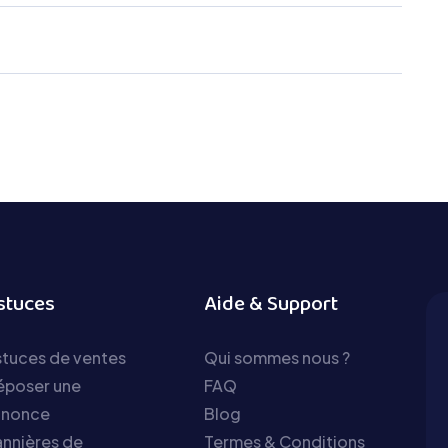
stuces
Aide & Support
tuces de ventes
Qui sommes nous ?
époser une
FAQ
nnonce
Blog
nnières de
Termes & Conditions