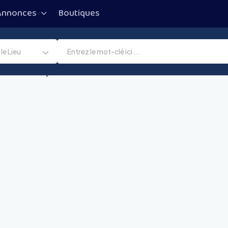
Annonces
Boutiques
le Lieu
e chez le lapin ?