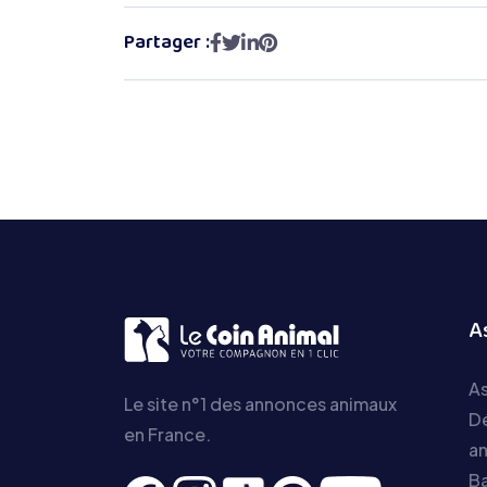
Partager :
A
As
Le site n°1 des annonces animaux
D
en France.
a
Ba