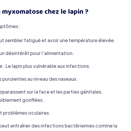
a myxomatose chez le lapin ?
mptômes :
eut sembler fatigué et avoir une température élevée.
un désintérêt pour l’alimentation.
: Le lapin plus vulnérable aux infections.
 purulentes au niveau des naseaux.
araissent sur la face et les parties génitales,
isiblement gonflées.
t problèmes oculaires.
peut entraîner des infections bactériennes comme la